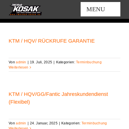
Zum
MENU
Inhalt
springen
MOTORRAD
KTM / HQV/ RÜCKRUFE GARANTIE
E-BICYCLES
Von
admin
|
19. Juli, 2025
|
Kategorien:
Terminbuchung
NEWS / EVENTS
Weiterlesen
KONTAKT
KTM / HQV/GG/Fantic Jahreskundendienst
(Flexibel)
SERVICE & WERKSTATT
Von
admin
|
24. Januar, 2025
|
Kategorien:
Terminbuchung
Weiterlesen