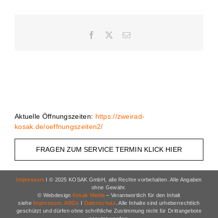
Facebook
X
E-
Mail
Aktuelle Öffnungszeiten:
https://zweirad-
kosak.de/oeffnungszeiten2/
FRAGEN ZUM SERVICE TERMIN KLICK HIER
Impressum
I © 2025 KOSAK GmbH, alle Rechte vorbehalten. Alle Angaben
ohne Gewähr.
© Webdesign
Kosak Media
– Verantwortlich für den Inhalt
siehe
Impressum
.
ABGs
I
Datenschutz
. Alle Inhalte sind urheberrechtlich
geschützt und dürfen ohne schriftliche Zustimmung nicht für Drittangebote