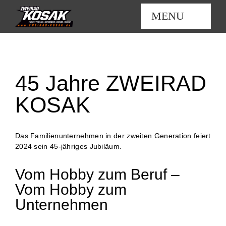
Zum
MENU
Inhalt
springen
MOTORRAD
45 Jahre ZWEIRAD
E-BICYCLES
KOSAK
NEWS / EVENTS
Das Familienunternehmen in der zweiten Generation feiert
2024 sein 45-jähriges Jubiläum.
KONTAKT
Vom Hobby zum Beruf –
SERVICE & WERKSTATT
Vom Hobby zum
Unternehmen