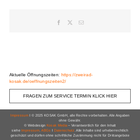
Facebook
X
E-
Mail
Aktuelle Öffnungszeiten:
https://zweirad-
kosak.de/oeffnungszeiten2/
FRAGEN ZUM SERVICE TERMIN KLICK HIER
Impressum
I © 2025 KOSAK GmbH, alle Rechte vorbehalten. Alle Angaben
ohne Gewähr.
© Webdesign
Kosak Media
– Verantwortlich für den Inhalt
siehe
Impressum
.
ABGs
I
Datenschutz
. Alle Inhalte sind urheberrechtlich
geschützt und dürfen ohne schriftliche Zustimmung nicht für Drittangebote