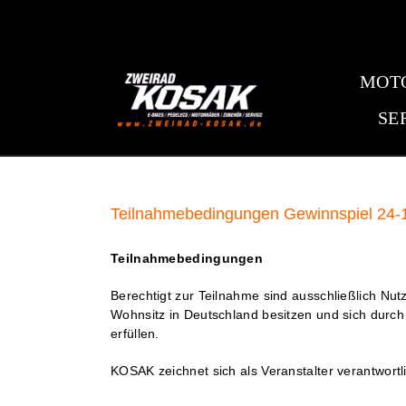
Zum
Inhalt
springen
MOT
SE
Teilnahmebedingungen Gewinnspiel 24-
Teilnahmebedingungen
Berechtigt zur Teilnahme sind ausschließlich Nut
Wohnsitz in Deutschland besitzen und sich durc
erfüllen.
KOSAK zeichnet sich als Veranstalter verantwort