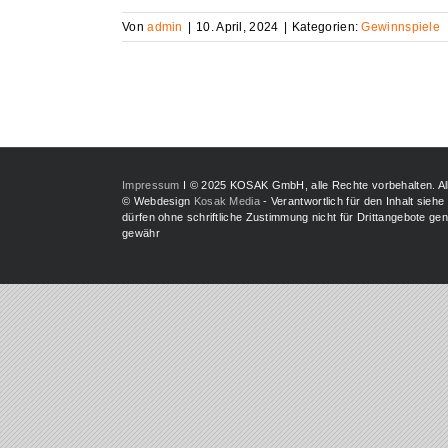
Von
admin
|
10. April, 2024
|
Kategorien:
Gewinnspiele
Impressum
I © 2025 KOSAK GmbH, alle Rechte vorbehalten. A
© Webdesign
Kosak Media
- Verantwortlich für den Inhalt siehe
dürfen ohne schriftliche Zustimmung nicht für Drittangebote g
gewähr