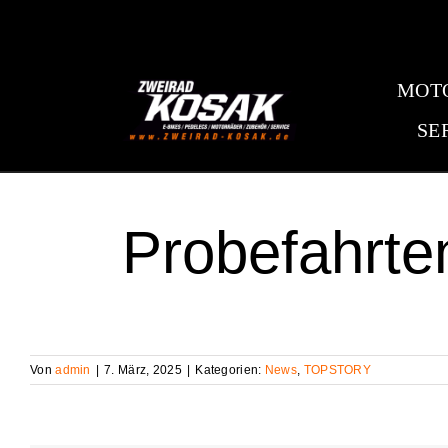
Zum
Inhalt
springen
MOT
SE
Probefahrte
Von
admin
|
7. März, 2025
|
Kategorien:
News
,
TOPSTORY